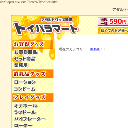
don't open csv/.csv Content-Type: text/html
アダルト
現在のカテゴリー：
HOME
> >