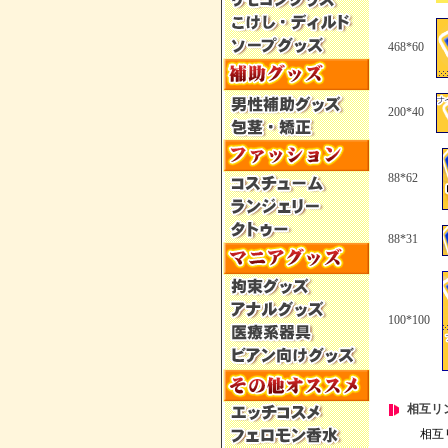
468*60
200*40
88*62
88*31
100*100
相互リ