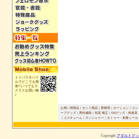
トイパラモバイ
ルでどこでも簡
単!!いつでもラ
クラクお買い物
♪
お買い得商品
｜
セット商品
｜
業務用
｜
ローション
｜
コン
ープグッズ
｜
男性補助
｜
包茎 矯正
｜
SMグッズ・拘束具
｜
コスチューム
｜
ランジェリー
｜
タトゥー・刺青シール
Copyright
アダルトグッ