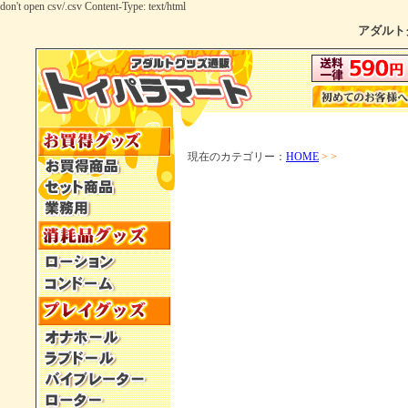
don't open csv/.csv Content-Type: text/html
アダルト
現在のカテゴリー：
HOME
> >