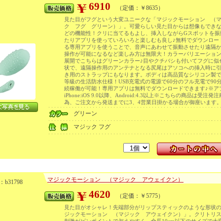
6910
（定価：￥8635）
見た目がフグという大変ユニークな「マジックモーション （
ク フグ グリーン）」。可愛らしい見た目からは想像もでき
どの機能性！クリに当てるもよし、挿入しながらGスポットを振
たりアプリを使っていろいろと楽しむも良し♪無料でダウンロー
る専用アプリを使うことで、音声にあわせて振動させたり遠隔
操作が可能になるなど楽しみ方は無限大！カラーバリエーション
展開でこちらはグリーンカラー♪目やクチバシも付いてフグに似
状で、遠隔操作用のアンテナとなる尻尾はアソコへの挿入時に
き用のストラップにもなります。ボディは高品質なシリコン製でI
等級の生活防水仕様！USB充電式の電源で60分のフル充電で90
続稼働が可能！専用アプリは無料でダウンロードできます♪※
iPhone:iOS 9.0以降、Android:4.3以上※こちらの商品は受注発
為、ご注文から発送までに3、4営業日掛かる場合が御座います
グリーン
マジック フグ
マジックモーション （マジック アウェイクン）
b31798
4620
（定価：￥5775）
見た目がオシャレ！先端部分がリップスティックのような形状
ジックモーション （マジック アウェイクン）」。クリトリ