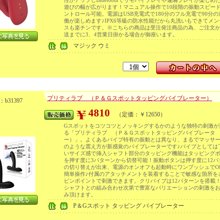
性がアップしBluetoothでリモバイプレイや遠隔プレイが楽しめ
遊びの幅が広がります！マニュアル操作で10段階の振動スピー
ントロール可能。電源はUSB充電式で180分のフル充電で90分
働が楽しめます♪IPX6等級の防水性能だから丸洗いもできてメ
スも楽チンです。※こちらの商品は受注発注商品の為、ご注文
送までに3、4営業日掛かる場合が御座います。
マジック ウミ
プリティラブ （Ｐ＆Ｇスポットタッピングバイブレーター）
b31397
4810
（定価：￥12650）
Gスポットをコツコツとノッキングするかのような独特の刺激が
る「プリティラブ （Ｐ＆Ｇスポットタッピングバイブレータ
ー）」。よくあるバイブ特有の振動とは異なり、まるでマッサ
のような震え方が新感覚のバイブレーターです♪バイブとしては
いサイズ感で挿入シャフト部分のタッピング機能はタッピング
を押す度に3パターンから切替可能！振動ボタンは押す度に12パ
の切り替えが出来、電源のオンオフも起動時にワンプッシュでOF
簡単操作♪付属のアタッチメントを装着することで敏感な箇所を
ピンポイントで刺激できます。クリバイブは12パターンを搭載
シャフトとの組み合わせ次第で豊富なバリエーションの刺激を
み頂けます。
P＆Gスポット タッピング バイブレーター