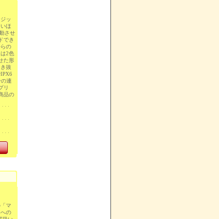
マジッ
ないほ
動させ
ドでき
からの
は2色
せた形
引き抜
PX6
分の連
アプリ
注商品の
。
の「マ
スへの