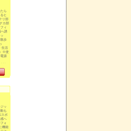
れたら
れるヒ
クリ部
ナカ部
くフィ
感へ誘
ィッ
お散歩
っ
・生活
分）※使
の電源
マジッ
振動も
Gスポ
快感へ
のフォ
に機能