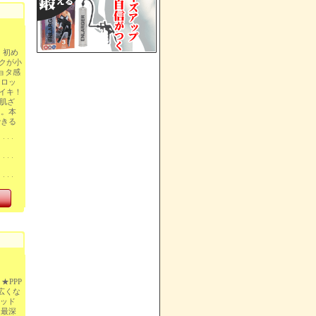
！初め
クが小
ョタ感
ンロッ
イキ！
肌ざ
ム。本
できる
！
★PPP
広くな
ヘッド
し最深