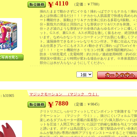
4110
（定価：￥7700）
挿れたままで動かさずにイケる！挿れっぱでクリもナカも！挿
あとは快感に浸るだけ！！！ナカから人肌温度で快感を高めら
ート機能付き。振動はクリ＆ナカ全体に伝わる多彩な8振動。＜
分＞親指大の突起と貝殻のような形状がクリ＆Uスポを刺激。＜
分＞さざ波のような形状がナカ全体のあらゆるポイントに優し
ット。Gスポ、裏Gスポ、Aスポ周辺を激しく振るわせ、絶頂快
います。なめらかなシリコンコーティングでお肌にも優しくフ
ト。遠隔操作できるオシャレなリモコン付き。下着に仕込んで
＆お仕置きプレイにもオススメ♪動かさずに挿れっぱでLet’sイキ
ぱ！！！・ヒート機能付き・リモコン付属（操作飛距離約2m）
防水・USB充電式（充電時間：約120分／連続使用時間：約45
用状況や環境により時間が変わる場合があります。※本体底部
部分には水が入らないようにしてください。
マジックモーション （マジック ウミ）
b31905
7880
（定価：￥9845）
クリトリスにしっかりフィットしてピンポイントで刺激する「
クモーション （マジック ウミ）」。抜けにくいフォルムで
楽しめるダブルモーター搭載の装着型バイブ♪挿入部のヘッドは
ットを圧迫！人間工学に基づいた設計で的確な振動を与えつつ
と誘います。ボディは高品質なシリコン製で馴染みやすい全体
ルムが魅力的♪専用の無料アプリをインストールすることで格段