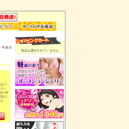
7
件表示
商品は選択されていません
製品で
スポッ
能が搭
種類の
てお