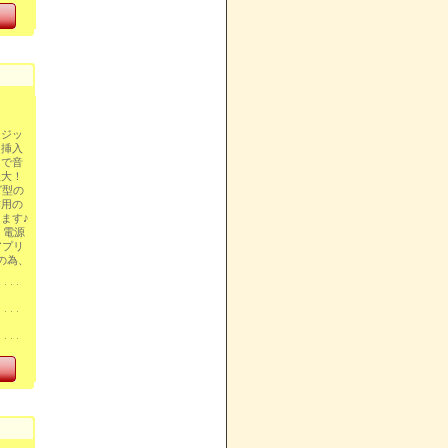
マジッ
り挿入
とで音
限大！
グ型の
作用の
ます♪
！電源
アプリ
の為、