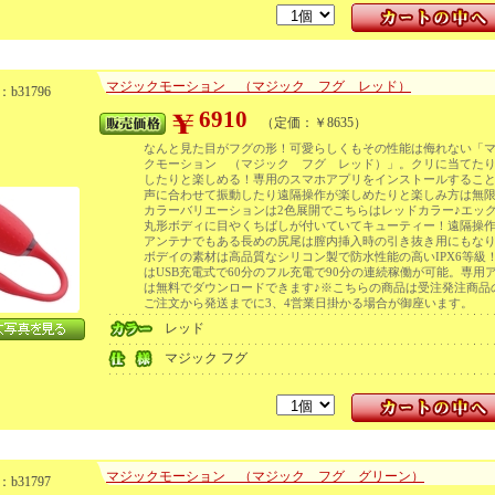
マジックモーション （マジック フグ レッド）
b31796
6910
（定価：￥8635）
なんと見た目がフグの形！可愛らしくもその性能は侮れない「
クモーション （マジック フグ レッド）」。クリに当てた
したりと楽しめる！専用のスマホアプリをインストールするこ
声に合わせて振動したり遠隔操作が楽しめたりと楽しみ方は無
カラーバリエーションは2色展開でこちらはレッドカラー♪エッ
丸形ボディに目やくちばしが付いていてキューティー！遠隔操
アンテナでもある長めの尻尾は膣内挿入時の引き抜き用にもなり
ボデイの素材は高品質なシリコン製で防水性能の高いIPX6等級
はUSB充電式で60分のフル充電で90分の連続稼働が可能。専用
は無料でダウンロードできます♪※こちらの商品は受注発注商品
ご注文から発送までに3、4営業日掛かる場合が御座います。
レッド
マジック フグ
マジックモーション （マジック フグ グリーン）
b31797