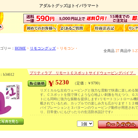
アダルトグッズはトイパラマート
ゴリー：
HOME
>
リモコングッズ
> リモコン・
全商品
27
商品中
1-2
プリティラブ リモートＣスポットサイドウェービングバイブ...
b34612
5230
（定価：￥9790）
リズミカルな左右ウェービングと強力な震動で快適に楽しめる
す。Ｃスポットを指で弾くような心地よい刺激を与えつつ、Ｇ
トにも同時に強力な振動を提供します♪リモートコントロール機
載されているため、カップルでの楽しみ方も広がります！１２
バイブレーションと３パターンのウェービング動作が用意され
り、日常使いにもぴったりの生活防水設計です♪