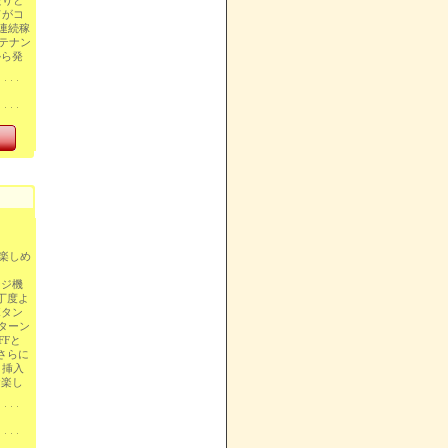
たりと
ドがコ
の連続稼
ンテナン
から発
楽しめ
ージ機
丁度よ
ボタン
ターン
Fと
さらに
！挿入
お楽し