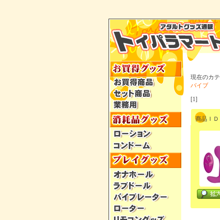
現在のカテ
バイブ
[1]
商品ＩＤ：