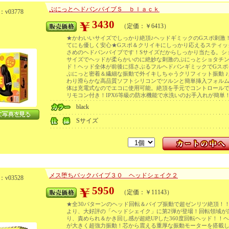
ぷにっとヘドバンバイブＳ ｂｌａｃｋ
v03778
3430
（定価：￥6413）
★かわいいサイズでしっかり絶頂♪ヘッドギミックのGスポ刺激
てにも優しく安心★Gスポ＆クリイキにしっかり応えるスティッ
さめのヘドバンバイブです！Sサイズだからしっかり当たる。シ
サイズでヘッドが柔らかいのに絶妙な刺激のぷにっとショタチ
ド！ヘッド全体が前後に揺さぶるフルヘドバンギミックでGスポ
ぷにっと密着＆繊細な振動で外イキしちゃうクリフィット振動 ♪
わり滑らかな高品質ソフトシリコンでツルンと簡単挿入フォル
体は充電式なのでエコに使用可能。絶頂を手元でコントロール
リモコン付き！IPX6等級の防水機能で水洗いのお手入れが簡単
black
Sサイズ
メス堕ちバックバイブ３０ ヘッドシェイク２
v03528
5950
（定価：￥11143）
★全30パターンのヘッド回転＆バイブ振動で超ゼンリツ絶頂！！
より、大好評の「ヘッドシェイク」に第2弾が登場！回転領域が
り、責められ＆かき回し感が超絶UPした360度回転ヘッド！！
が大きく超強力振動！芯から震える重厚な振動モーターを搭載