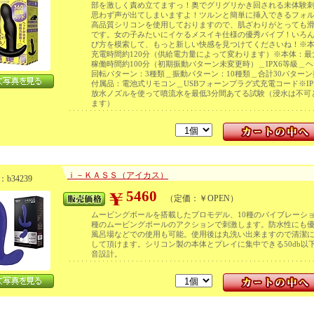
部を激しく責め立てますっ！奥でグリグリかき回される未体験
思わず声が出てしまいますよ！ツルンと簡単に挿入できるフォ
高品質シリコンを使用しておりますので、肌ざわりがとっても
です。女の子みたいにイケるメスイキ仕様の優秀バイブ！いろ
び方を模索して、もっと新しい快感を見つけてくださいね！※
充電時間約120分（供給電力量によって変わります）※本体：最
稼働時間約100分（初期振動パターン未変更時）＿IPX6等級＿
回転パターン：3種類＿振動パターン：10種類＿合計30パター
付属品：電池式リモコン＿USBフォーンプラグ式充電コード※IP
放水ノズルを使って噴流水を最低3分間あてる試験（浸水は不可
ます）
ｉ－ＫＡＳＳ（アイカス）
b34239
5460
（定価：￥OPEN）
ムービングボールを搭載したプロモデル、10種のバイブレーショ
種のムービングボールのアクションで刺激します。防水性にも
風呂場などでの使用も可能。使用後は丸洗い出来ますので清潔
して頂けます。シリコン製の本体とプレイに集中できる50db以
音設計。