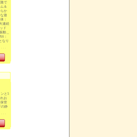
刺激で
ルム＆
滑らか
んな遊
本体：
大連続
ヘッド
ン振動＿
X6：
となり
ンと5
優れお
に保管
下の静