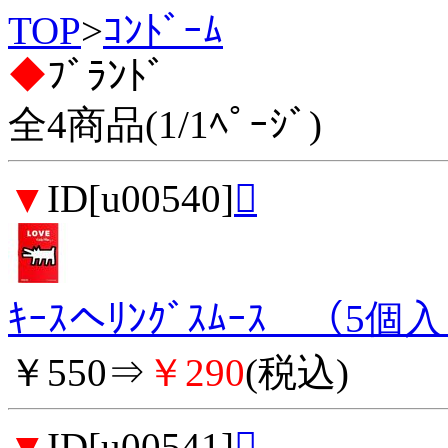
TOP
>
ｺﾝﾄﾞｰﾑ
◆
ﾌﾞﾗﾝﾄﾞ
全4商品(1/1ﾍﾟｰｼﾞ)
▼
ID[u00540]

ｷｰｽへﾘﾝｸﾞｽﾑｰｽ （5個
￥550⇒
￥290
(税込)
▼
ID[u00541]
