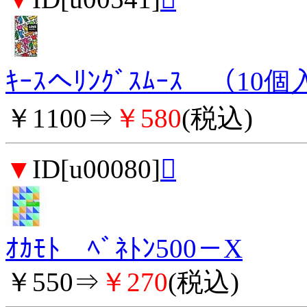
ｷｰｽへﾘﾝｸﾞｽﾑｰｽ （10
￥1100⇒
￥580
(税込)
▼
ID[u00080]

ｵｶﾓﾄ ﾍﾞﾈﾄﾝ500－X
￥550⇒
￥270
(税込)