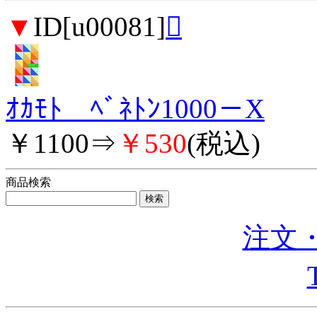
▼
ID[u00081]

ｵｶﾓﾄ ﾍﾞﾈﾄﾝ1000－X
￥1100⇒
￥530
(税込)
商品検索
注文・