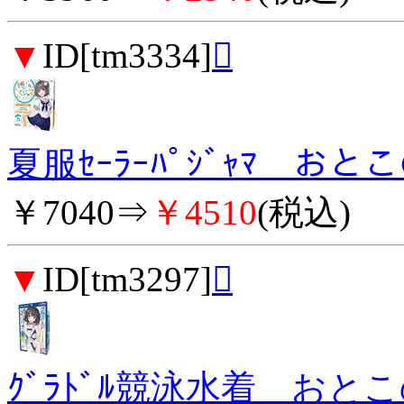
▼
ID[tm3334]

夏服ｾｰﾗｰﾊﾟｼﾞｬﾏ おと
￥7040⇒
￥4510
(税込)
▼
ID[tm3297]

ｸﾞﾗﾄﾞﾙ競泳水着 おと