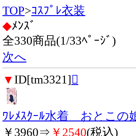
TOP
>
ｺｽﾌﾟﾚ衣装
◆
ﾒﾝｽﾞ
全330商品(1/33ﾍﾟｰｼﾞ)
次へ
▼
ID[tm3321]

ﾜﾚﾒｽｸｰﾙ水着 おとこの
￥3960⇒
￥2540
(税込)