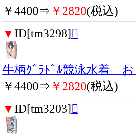
￥4400⇒
￥2820
(税込)
▼
ID[tm3298]

牛柄ｸﾞﾗﾄﾞﾙ競泳水着 
￥4400⇒
￥2820
(税込)
▼
ID[tm3203]
