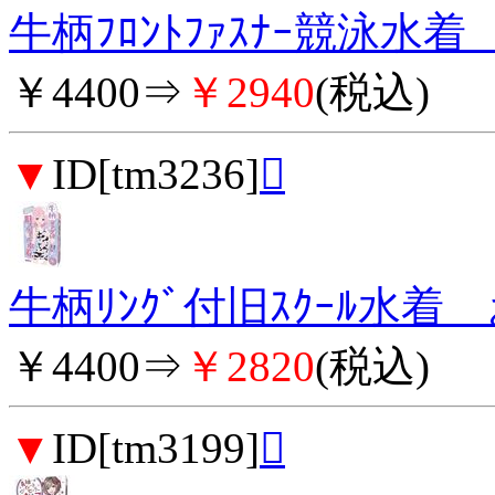
牛柄ﾌﾛﾝﾄﾌｧｽﾅｰ競泳水
￥4400⇒
￥2940
(税込)
▼
ID[tm3236]

牛柄ﾘﾝｸﾞ付旧ｽｸｰﾙ水
￥4400⇒
￥2820
(税込)
▼
ID[tm3199]
