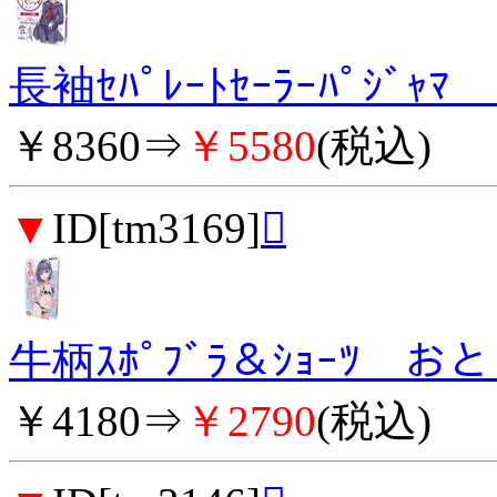
長袖ｾﾊﾟﾚｰﾄｾｰﾗｰﾊﾟｼﾞ
￥8360⇒
￥5580
(税込)
▼
ID[tm3169]

牛柄ｽﾎﾟﾌﾞﾗ＆ｼｮｰﾂ 
￥4180⇒
￥2790
(税込)