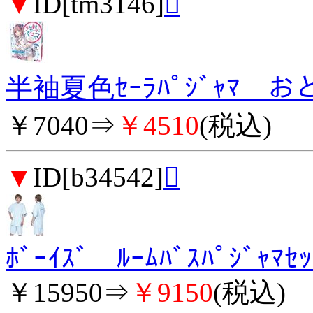
▼
ID[tm3146]

半袖夏色ｾｰﾗﾊﾟｼﾞｬﾏ 
￥7040⇒
￥4510
(税込)
▼
ID[b34542]

ﾎﾞｰｲｽﾞ ﾙｰﾑﾊﾞｽﾊﾟｼﾞｬﾏｾｯ
￥15950⇒
￥9150
(税込)