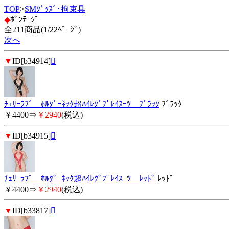
TOP
>
SMｸﾞｯｽﾞ･拘束具
◆
ﾎﾞﾝﾃｰｼﾞ
全211商品(1/22ﾍﾟｰｼﾞ)
次へ
▼
ID[b34914]

ﾁｪﾘｰﾗﾌﾞ ﾎﾙﾀﾞｰﾈｯｸ超ﾊｲﾚｸﾞﾌﾟﾚｲｽｰﾂ ﾌﾞﾗｯｸ
ﾌﾞﾗｯｸ
￥4400⇒
￥2940
(税込)
▼
ID[b34915]

ﾁｪﾘｰﾗﾌﾞ ﾎﾙﾀﾞｰﾈｯｸ超ﾊｲﾚｸﾞﾌﾟﾚｲｽｰﾂ ﾚｯﾄﾞ
ﾚｯﾄﾞ
￥4400⇒
￥2940
(税込)
▼
ID[b33817]
