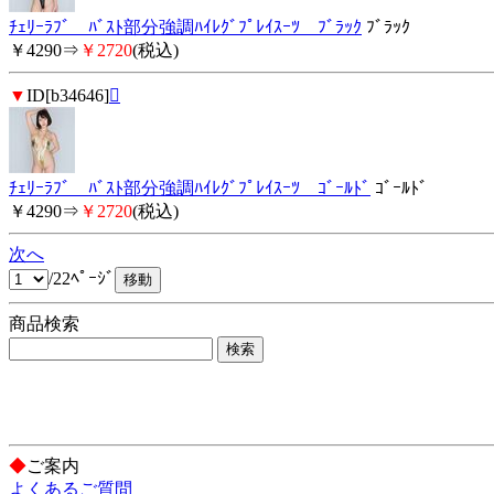
ﾁｪﾘｰﾗﾌﾞ ﾊﾞｽﾄ部分強調ﾊｲﾚｸﾞﾌﾟﾚｲｽｰﾂ ﾌﾞﾗｯｸ
ﾌﾞﾗｯｸ
￥4290⇒
￥2720
(税込)
▼
ID[b34646]

ﾁｪﾘｰﾗﾌﾞ ﾊﾞｽﾄ部分強調ﾊｲﾚｸﾞﾌﾟﾚｲｽｰﾂ ｺﾞｰﾙﾄﾞ
ｺﾞｰﾙﾄﾞ
￥4290⇒
￥2720
(税込)
次へ
/22ﾍﾟｰｼﾞ
商品検索
◆
ご案内
よくあるご質問