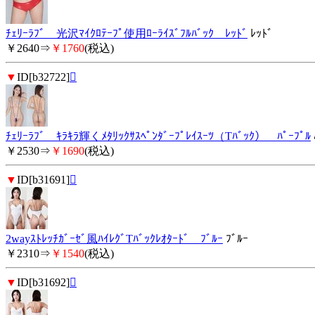
ﾁｪﾘｰﾗﾌﾞ 光沢ﾏｲｸﾛﾃｰﾌﾟ使用ﾛｰﾗｲｽﾞﾌﾙﾊﾞｯｸ ﾚｯﾄﾞ
ﾚｯﾄﾞ
￥2640⇒
￥1760
(税込)
▼
ID[b32722]

ﾁｪﾘｰﾗﾌﾞ ｷﾗｷﾗ輝くﾒﾀﾘｯｸｻｽﾍﾟﾝﾀﾞｰﾌﾟﾚｲｽｰﾂ（Tﾊﾞｯｸ） ﾊﾟｰﾌﾟﾙ
￥2530⇒
￥1690
(税込)
▼
ID[b31691]

2wayｽﾄﾚｯﾁｶﾞｰｾﾞ風ﾊｲﾚｸﾞTﾊﾞｯｸﾚｵﾀｰﾄﾞ ﾌﾞﾙｰ
ﾌﾞﾙｰ
￥2310⇒
￥1540
(税込)
▼
ID[b31692]
