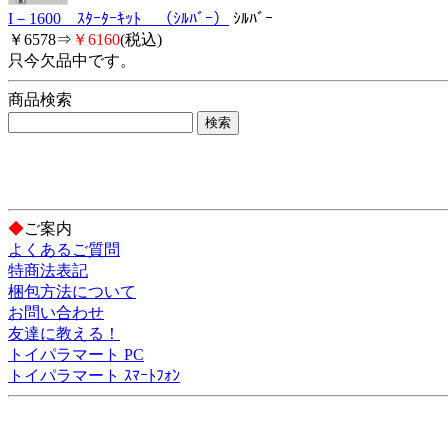
I－1600 ｽﾀｰﾀｰｷｯﾄ （ｼﾙﾊﾞｰ）
ｼﾙﾊﾞｰ
￥6578⇒
￥6160
(税込)
只今欠品中です。
商品検索
◆
ご案内
よくあるご質問
特商法表記
梱包方法について
お問い合わせ
友達に教える！
トイパラマート PC
トイパラマート ｽﾏｰﾄﾌｫﾝ