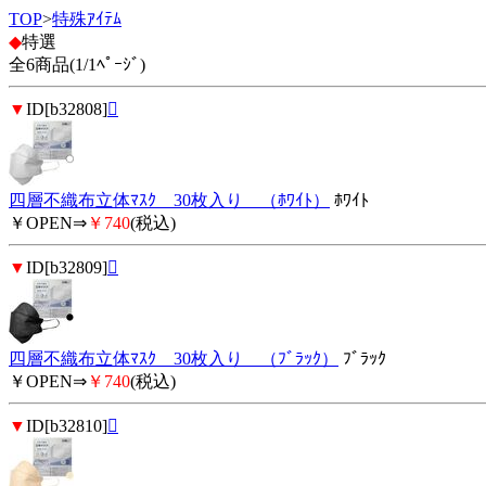
TOP
>
特殊ｱｲﾃﾑ
◆
特選
全6商品(1/1ﾍﾟｰｼﾞ)
▼
ID[b32808]

四層不織布立体ﾏｽｸ 30枚入り （ﾎﾜｲﾄ）
ﾎﾜｲﾄ
￥OPEN⇒
￥740
(税込)
▼
ID[b32809]

四層不織布立体ﾏｽｸ 30枚入り （ﾌﾞﾗｯｸ）
ﾌﾞﾗｯｸ
￥OPEN⇒
￥740
(税込)
▼
ID[b32810]
