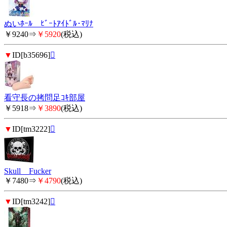
ぬいﾎｰﾙ ﾋﾞｰﾄｱｲﾄﾞﾙ･ﾏﾘﾅ
￥9240⇒
￥5920
(税込)
▼
ID[b35696]

看守長の拷問足ｺｷ部屋
￥5918⇒
￥3890
(税込)
▼
ID[tm3222]

Skull Fucker
￥7480⇒
￥4790
(税込)
▼
ID[tm3242]
