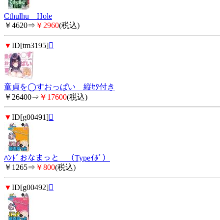
Cthulhu Hole
￥4620⇒
￥2960
(税込)
▼
ID[tm3195]

童貞を◯すおっぱい 縦ｾﾀ付き
￥26400⇒
￥17600
(税込)
▼
ID[g00491]

ﾊﾝﾄﾞおなまっと （Typeｲﾎﾞ）
￥1265⇒
￥800
(税込)
▼
ID[g00492]
