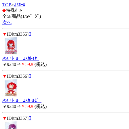
TOP
>
ｵﾅﾎｰﾙ
◆
特殊ﾎｰﾙ
全58商品(1/6ﾍﾟｰｼﾞ)
次へ
▼
ID[tm3355]

ぬいﾎｰﾙ ｴｽｶﾚｲﾔｰ
￥9240⇒
￥5920
(税込)
▼
ID[tm3356]

ぬいﾎｰﾙ ｴｽｶ･ﾙﾋﾞｰ
￥9240⇒
￥5920
(税込)
▼
ID[tm3357]
