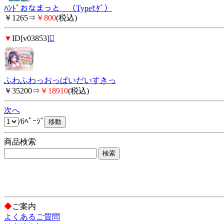
ﾊﾝﾄﾞおなまっと （Typeﾋﾀﾞ）
￥1265⇒
￥800
(税込)
▼
ID[v03853]

ふわふわっおっぱいだいすきっ
￥35200⇒
￥18910
(税込)
次へ
/6ﾍﾟｰｼﾞ
商品検索
◆
ご案内
よくあるご質問