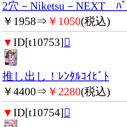
2穴－Niketsu－NEXT ﾊﾞ
￥1958⇒
￥1050
(税込)
▼
ID[t10753]

推し出し！ﾚﾝﾀﾙｺｲﾋﾞﾄ
￥4400⇒
￥2280
(税込)
▼
ID[t10754]
