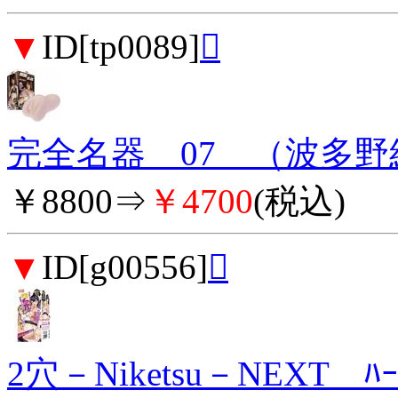
▼
ID[tp0089]

完全名器 07 （波多野
￥8800⇒
￥4700
(税込)
▼
ID[g00556]

2穴－Niketsu－NEXT