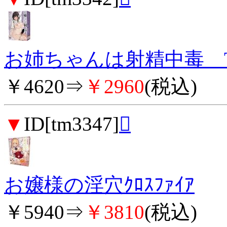
お姉ちゃんは射精中毒 T
￥4620⇒
￥2960
(税込)
▼
ID[tm3347]

お嬢様の淫穴ｸﾛｽﾌｧｲｱ
￥5940⇒
￥3810
(税込)