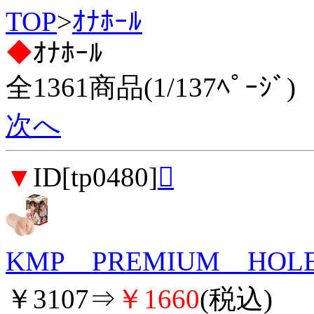
TOP
>
ｵﾅﾎｰﾙ
◆
ｵﾅﾎｰﾙ
全1361商品(1/137ﾍﾟｰｼﾞ)
次へ
▼
ID[tp0480]

KMP PREMIUM H
￥3107⇒
￥1660
(税込)