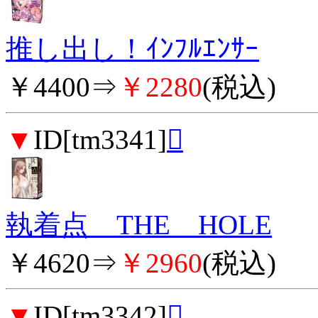
推し出し！ｲﾝﾌﾙｴﾝｻｰ
￥4400⇒
￥2280
(税込)
▼
ID[tm3341]

執着点 THE HOLE
￥4620⇒
￥2960
(税込)
▼
ID[tm3342]
